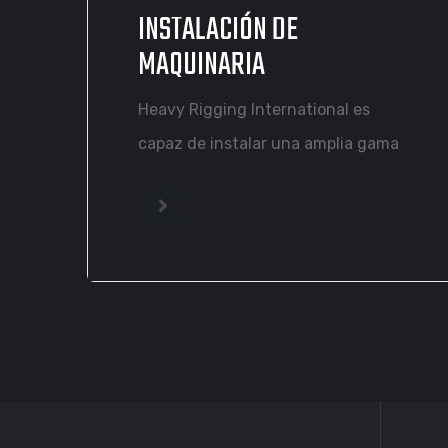
INSTALACIÓN DE
MAQUINARIA
Heavy Rigging International es
capaz de instalar una amplia gama