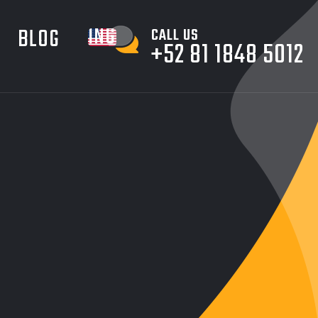
INGLES
BLOG
CALL US
+52 81 1848 5012
2